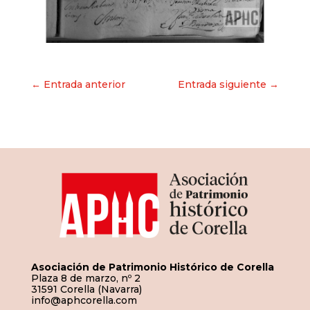
Navegación
← Entrada anterior
Entrada siguiente →
de
entradas
Asociación de Patrimonio Histórico de Corella
Plaza 8 de marzo, nº 2
31591 Corella (Navarra)
info@aphcorella.com