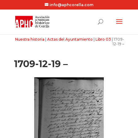
info@aphcorella.com
Nuestra historia
|
Actas del Ayuntamiento
|
Libro 03
|
1709-
12-19 –
1709-12-19 –