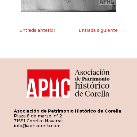
Navegación
← Entrada anterior
Entrada siguiente →
de
entradas
Asociación de Patrimonio Histórico de Corella
Plaza 8 de marzo, nº 2
31591 Corella (Navarra)
info@aphcorella.com