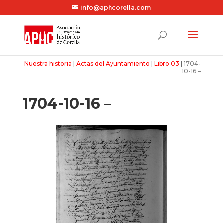
info@aphcorella.com
Nuestra historia
|
Actas del Ayuntamiento
|
Libro 03
|
1704-
10-16 –
1704-10-16 –