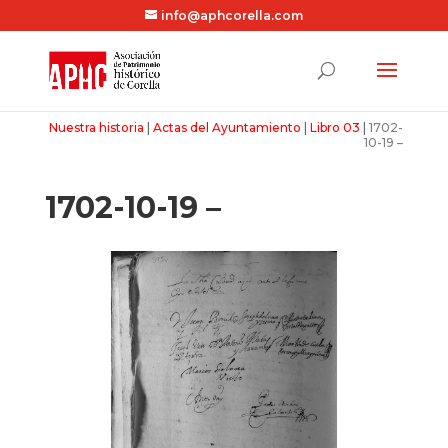
info@aphcorella.com
Nuestra historia
|
Actas del Ayuntamiento
|
Libro 03
|
1702-
10-19 –
1702-10-19 –