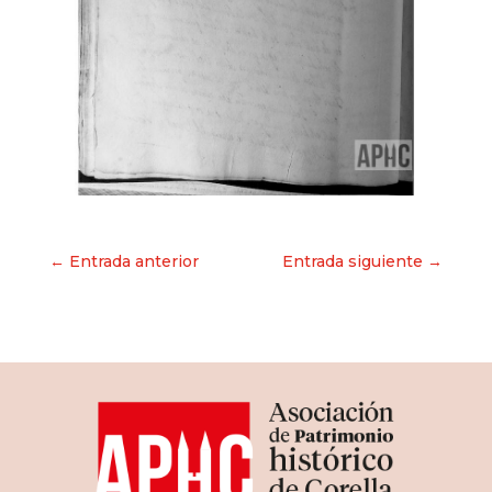
Navegación
← Entrada anterior
Entrada siguiente →
de
entradas