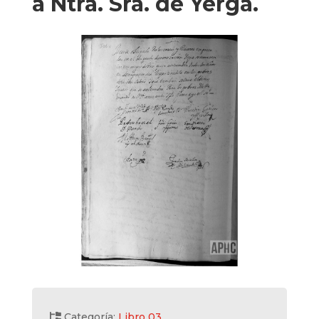
a Ntra. Sra. de Yerga.
Categoría:
Libro 03