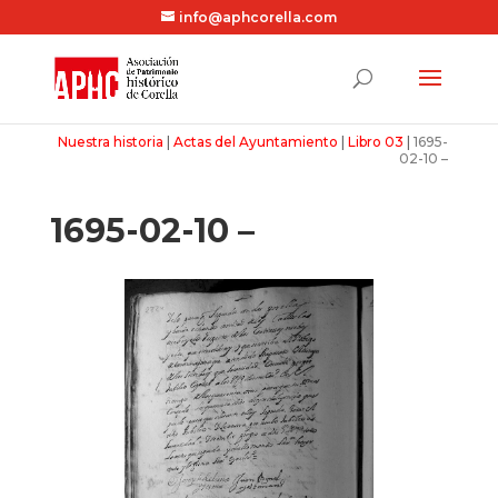
info@aphcorella.com
Nuestra historia
|
Actas del Ayuntamiento
|
Libro 03
|
1695-
02-10 –
1695-02-10 –