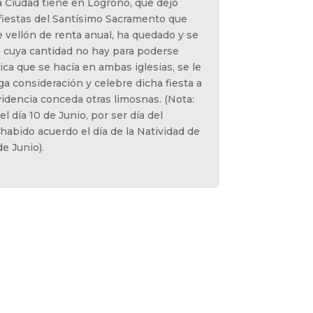
a Ciudad tiene en Logroño, que dejó
fiestas del Santísimo Sacramento que
 vellón de renta anual, ha quedado y se
 cuya cantidad no hay para poderse
tica que se hacía en ambas iglesias, se le
ga consideración y celebre dicha fiesta a
videncia conceda otras limosnas. (Nota:
 día 10 de Junio, por ser día del
 habido acuerdo el día de la Natividad de
e Junio).