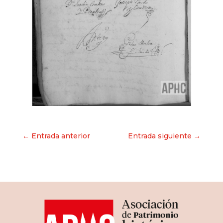
Navegación
← Entrada anterior
Entrada siguiente →
de
entradas