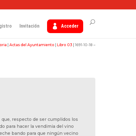
gistro
Invitación
Acceder
oria
|
Actas del Ayuntamiento
|
Libro 03
|
1691-10-18 –
 que, respecto de ser cumplidos los
do para hacer la vendimia del vino
e eche bando para que ningún vecino