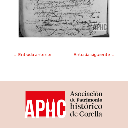
Navegación
← Entrada anterior
Entrada siguiente →
de
entradas