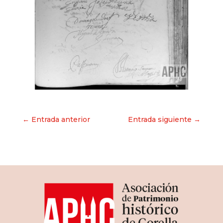
Navegación
← Entrada anterior
Entrada siguiente →
de
entradas