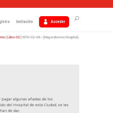
gistro
Invitación
Acceder
nto
|
Libro 02
|
1670-02-06 – (Mayordomos Hospital).
 pagar algunas añadas de los
o del Hospital de esta Ciudad, se les
 han de dar.