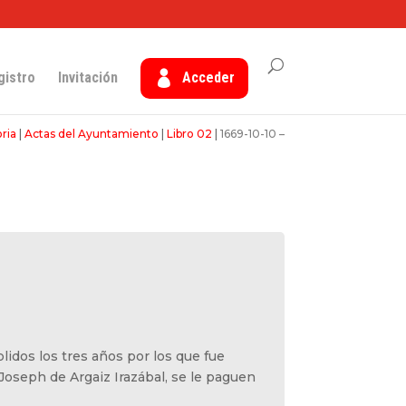
gistro
Invitación
Acceder
ria
|
Actas del Ayuntamiento
|
Libro 02
|
1669-10-10 –
idos los tres años por los que fue
oseph de Argaiz Irazábal, se le paguen