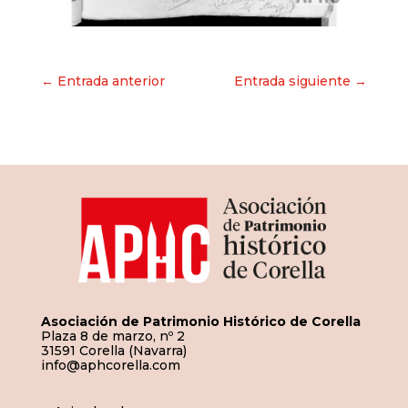
Navegación
← Entrada anterior
Entrada siguiente →
de
entradas
Asociación de Patrimonio Histórico de Corella
Plaza 8 de marzo, nº 2
31591 Corella (Navarra)
info@aphcorella.com