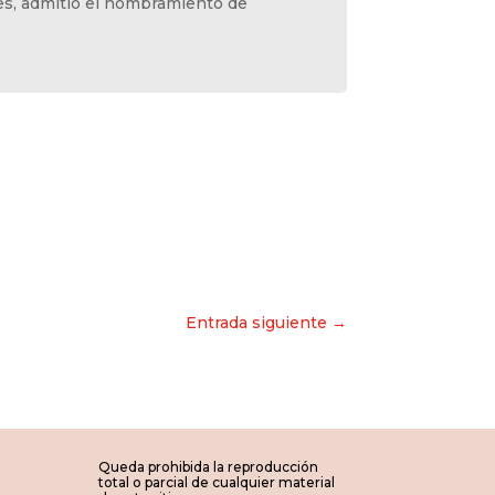
es, admitió el nombramiento de
Entrada siguiente →
Queda prohibida la reproducción
total o parcial de cualquier material