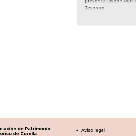
presente Joseph Perti
Tesorero.
ciación de Patrimonio
Aviso legal
tórico de Corella