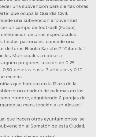
ceder una subvención para ciertas obras
artel que ocupa la Guardia Civil.
concede una subvención a “Juventud
ecer un campo de foot-ball (Fútbol).
a celebración de unos espectáculos
s fiestas patronales, concede una
 de toros Braulio Sanchis? “Gitanillo”.
aciles Municipales a cobrar a
ncarguen pregones, a razón de 0,25
, 0,50 pesetas hasta 3 artículos y 0,10
ue exceda.
 niñas que habitan en la Plaza de la
ablecer un criadero de palomas en los
 mismo nombre, adquiriendo 6 parejas de
rgando su manutención a un Alguacil,
igual que hacen otros ayuntamientos, se
subvención al Somatén de esta Ciudad.