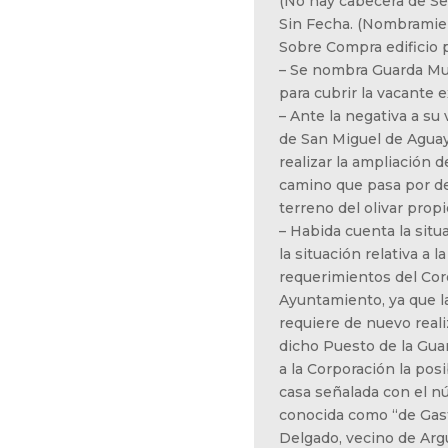
(No hay cabecera de Ses
Sin Fecha. (Nombramie
Sobre Compra edificio p
– Se nombra Guarda Mun
para cubrir la vacante e
– Ante la negativa a s
de San Miguel de Aguay
realizar la ampliación d
camino que pasa por de
terreno del olivar propi
– Habida cuenta la situa
la situación relativa a l
requerimientos del Coro
Ayuntamiento, ya que la
requiere de nuevo reali
dicho Puesto de la Guar
a la Corporación la posib
casa señalada con el nú
conocida como “de Gas
Delgado, vecino de Arg