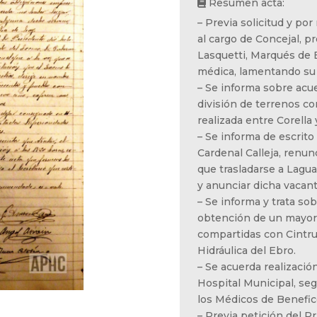
Resumen acta:
– Previa solicitud y por
al cargo de Concejal, p
Lasquetti, Marqués de 
médica, lamentando su 
– Se informa sobre acu
división de terrenos com
realizada entre Corella 
– Se informa de escrit
Cardenal Calleja, renu
que trasladarse a Lagua
y anunciar dicha vacant
– Se informa y trata so
obtención de un mayor 
compartidas con Cintru
Hidráulica del Ebro.
– Se acuerda realizació
Hospital Municipal, se
los Médicos de Benefic
– Previa petición del P