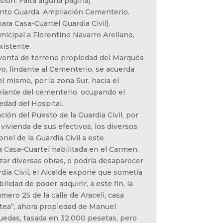
ión. Falta alguna página)
nto Guarda. Ampliación Cementerio.
ara Casa-Cuartel Guardia Civil).
icipal a Florentino Navarro Arellano,
xistente.
u venta de terreno propiedad del Marqués
o, lindante al Cementerio, se acuerda
el mismo, por la zona Sur, hacia el
lante del cementerio, ocupando el
edad del Hospital.
ción del Puesto de la Guardia Civil, por
a vivienda de sus efectivos, los diversos
nel de la Guardia Civil a este
 Casa-Cuartel habilitada en el Carmen,
zar diversas obras, o podría desaparecer
dia Civil, el Alcalde expone que sometía
ilidad de poder adquirir, a este fin, la
mero 25 de la calle de Araceli, casa
tea”, ahora propiedad de Manuel
uedas, tasada en 32.000 pesetas, pero