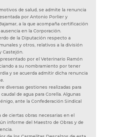
 motivos de salud, se admite la renuncia
resentada por Antonio Porlier y
Bajamar, a la que acompaña certificación
ausencia en la Corporación.
erdo de la Diputación respecto a
unales y otros, relativos a la división
y Castejón.
o presentado por el Veterinario Ramón
nciando a su nombramiento por tener
rdia y se acuerda admitir dicha renuncia
e.
bre diversas gestiones realizadas para
caudal de agua para Corella. Algunas
énigo, ante la Confederación Sindical
n de ciertas obras necesarias en el
gún informe del Maestro de Obras y de
encia.
rior de los Carmelitas Descalzos de esta