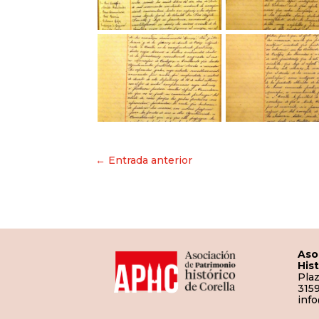
Navegación
← Entrada anterior
de
entradas
Aso
His
Plaz
3159
inf