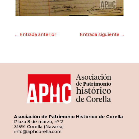
Navegación
← Entrada anterior
Entrada siguiente →
de
entradas
Asociación de Patrimonio Histórico de Corella
Plaza 8 de marzo, nº 2
31591 Corella (Navarra)
info@aphcorella.com