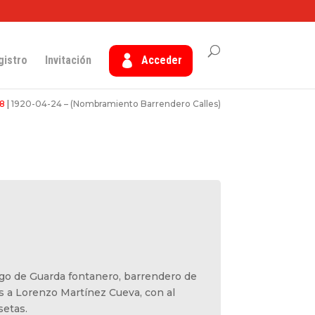
gistro
Invitación
Acceder
38
|
1920-04-24 – (Nombramiento Barrendero Calles)
rgo de Guarda fontanero, barrendero de
les a Lorenzo Martínez Cueva, con al
setas.