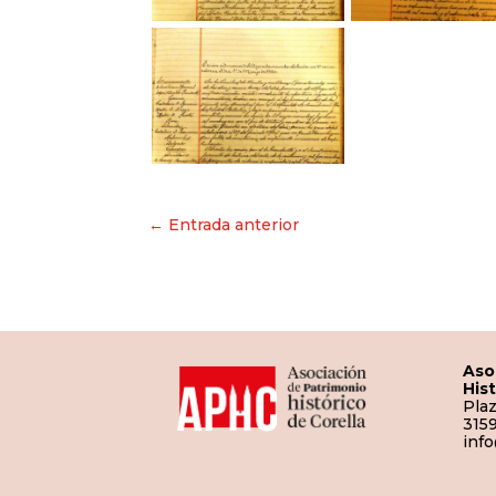
Navegación
← Entrada anterior
de
entradas
Aso
His
Plaz
3159
inf