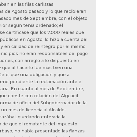
ban en las filas carlistas,
s de Agosto pasado y lo que recibieran
pasado mes de Septiembre, con el objeto
rior según tenía ordenado; el
e certificase que los 7.000 reales que
públicos en Agosto, lo hizo a cuenta del
a y en calidad de reintegro por el mismo
unicipios no eran responsables del pago
iones, con arreglo a lo dispuesto en
y que al hacerlo fue más bien una
Jefe, que una obligación y que a
iene pendiente la reclamación ante el
arra. En cuanto al mes de Septiembre,
 que conste con relación del Alguacil
forma de oficio del Subgobernador de la
un mes de licencia al Alcalde-
azábal, quedando enterada la
a de que el rematante del impuesto
arbayo, no había presentado las fianzas