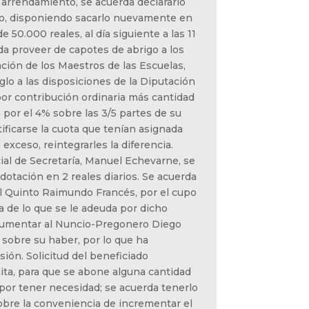
arrendamiento, se acuerda declararlo
to, disponiendo sacarlo nuevamente en
 50.000 reales, al día siguiente a las 11
da proveer de capotes de abrigo a los
ción de los Maestros de las Escuelas,
glo a las disposiciones de la Diputación
por contribución ordinaria más cantidad
por el 4% sobre las 3/5 partes de su
ificarse la cuota que tenían asignada
 exceso, reintegrarles la diferencia.
icial de Secretaría, Manuel Echevarne, se
otación en 2 reales diarios. Se acuerda
l Quinto Raimundo Francés, por el cupo
a de lo que se le adeuda por dicho
aumentar al Nuncio-Pregonero Diego
o sobre su haber, por lo que ha
ión. Solicitud del beneficiado
ita, para que se abone alguna cantidad
 por tener necesidad; se acuerda tenerlo
obre la conveniencia de incrementar el