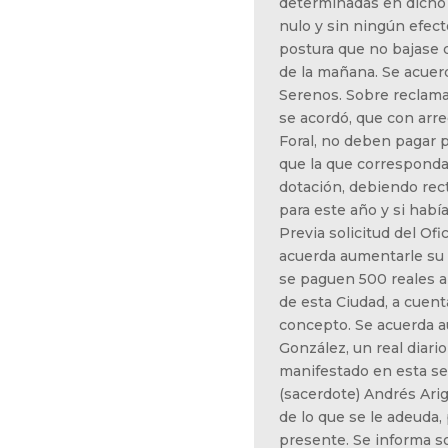
determinadas en dicho 
nulo y sin ningún efec
postura que no bajase de
de la mañana. Se acuer
Serenos. Sobre reclama
se acordó, que con arre
Foral, no deben pagar 
que la que corresponda 
dotación, debiendo rect
para este año y si había
Previa solicitud del Of
acuerda aumentarle su d
se paguen 500 reales a
de esta Ciudad, a cuent
concepto. Se acuerda 
González, un real diari
manifestado en esta ses
(sacerdote) Andrés Arig
de lo que se le adeuda,
presente. Se informa s